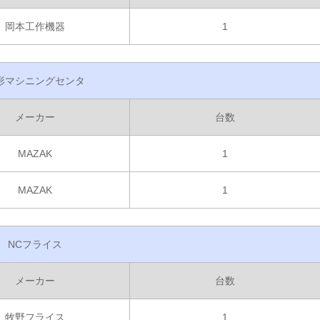
岡本工作機器
1
形マシニングセンタ
メーカー
台数
MAZAK
1
MAZAK
1
NCフライス
メーカー
台数
牧野フライス
1