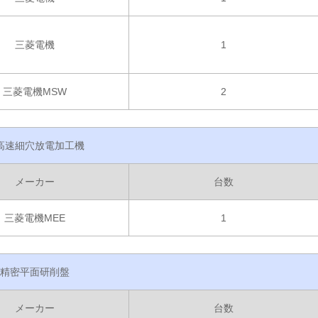
三菱電機
1
三菱電機MSW
2
高速細穴放電加工機
メーカー
台数
三菱電機MEE
1
精密平面研削盤
メーカー
台数