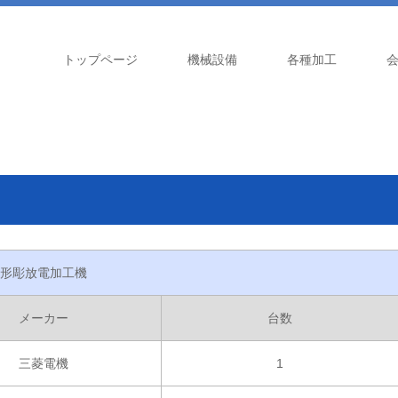
トップページ
機械設備
各種加工
形彫放電加工機
メーカー
台数
三菱電機
1