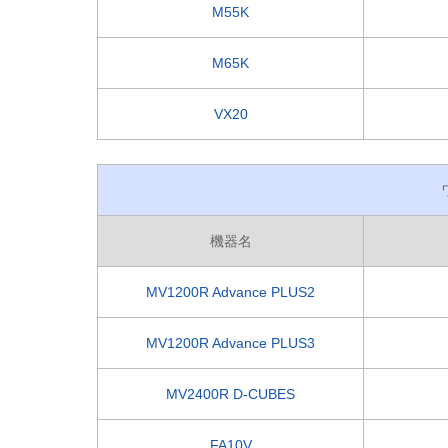
M55K
M65K
VX20
機器名
MV1200R Advance PLUS2
MV1200R Advance PLUS3
MV2400R D-CUBES
FA10V