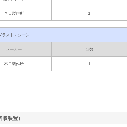
春日製作所
1
ブラストマシーン
メーカー
台数
不二製作所
1
回収装置）