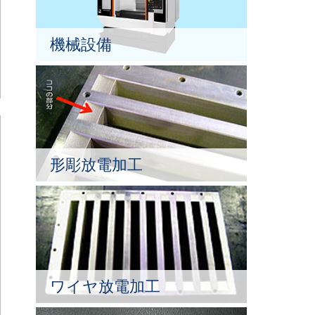
機械設備
形彫放電加工
ワイヤ放電加工